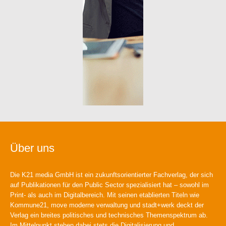
Über uns
Die K21 media GmbH ist ein zukunftsorientierter Fachverlag, der sich
auf Publikationen für den Public Sector spezialisiert hat – sowohl im
Print- als auch im Digitalbereich. Mit seinen etablierten Titeln wie
Kommune21, move moderne verwaltung und stadt+werk deckt der
Verlag ein breites politisches und technisches Themenspektrum ab.
Im Mittelpunkt stehen dabei stets die Digitalisierung und