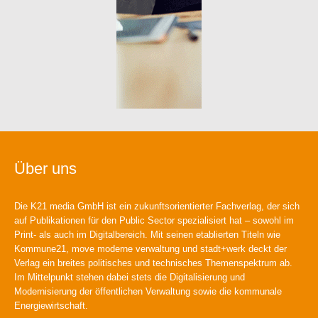
Über uns
Die K21 media GmbH ist ein zukunftsorientierter Fachverlag, der sich
auf Publikationen für den Public Sector spezialisiert hat – sowohl im
Print- als auch im Digitalbereich. Mit seinen etablierten Titeln wie
Kommune21, move moderne verwaltung und stadt+werk deckt der
Verlag ein breites politisches und technisches Themenspektrum ab.
Im Mittelpunkt stehen dabei stets die Digitalisierung und
Modernisierung der öffentlichen Verwaltung sowie die kommunale
Energiewirtschaft.