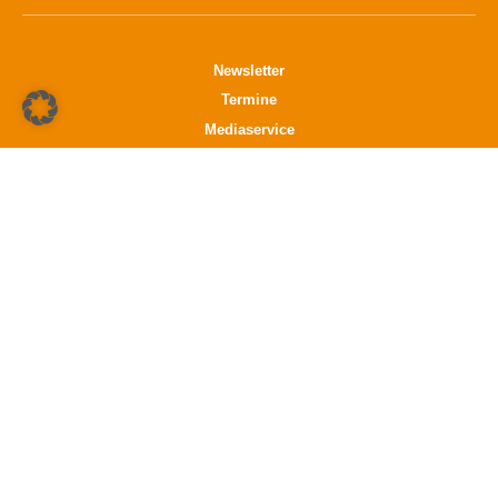
Newsletter
Termine
Mediaservice
Verlag
Datenschutz
Impressum
K21 media GmbH
Friedrichstraße 13
70174 Stuttgart
info@k21media.de
www.k21media.de