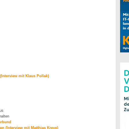
(Interview mit Klaus Pollak)
mus
alten
erbund
 (Interview mit Matthias Kreye)