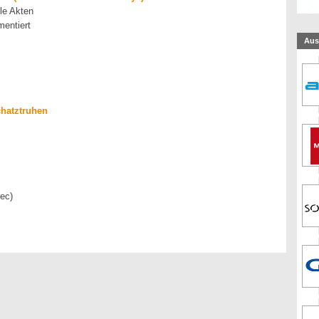
le Akten
entiert
Aus
hatztruhen
pec)