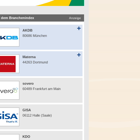
 dem Branchenindex
Anzeige
AKDB
80686 München
Materna
44263 Dortmund
sovero
60489 Frankfurt am Main
GISA
06112 Halle (Saale)
KDO