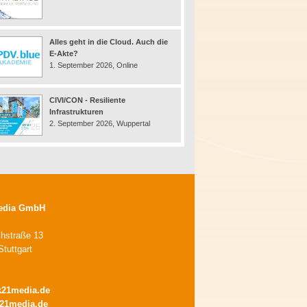
Alles geht in die Cloud. Auch die
E-Akte?
1. September 2026, Online
CIVI/CON - Resiliente
Infrastrukturen
2. September 2026, Wuppertal
edia GmbH
chstraße 13
tuttgart
k21media.de
21media.de