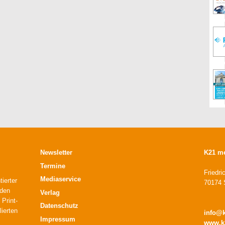
Newsletter
K21 m
Termine
Friedri
Mediaservice
ierter
70174 S
 den
Verlag
 Print-
Datenschutz
lierten
info@
Impressum
www.k