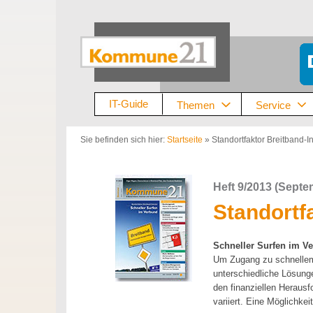
Zum
Inhalt
springen
IT-Guide
Themen
Service
Sie befinden sich hier:
Startseite
»
Standortfaktor Breitband-In
Heft 9/2013 (Sept
Standortf
Schneller Surfen im V
Um Zugang zu schnellem
unterschiedliche Lösung
den finanziellen Heraus
variiert. Eine Möglichkei