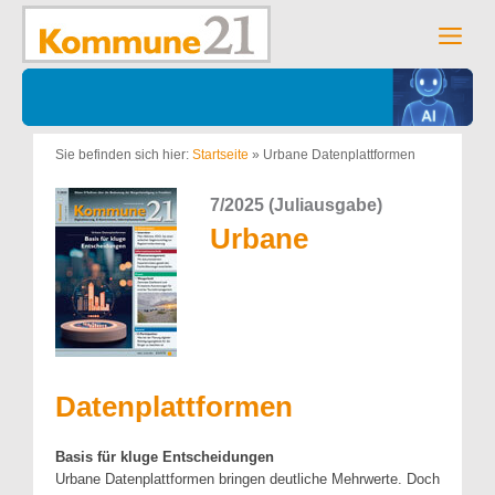
Zum
Inhalt
Men
springen
Sie befinden sich hier:
Startseite
»
Urbane Datenplattformen
7/2025 (Juliausgabe)
Urbane
Datenplattformen
Basis für kluge Entscheidungen
Urbane Datenplattformen bringen deutliche Mehrwerte. Doch