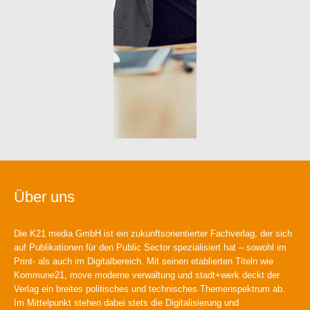
Über uns
Die K21 media GmbH ist ein zukunftsorientierter Fachverlag, der sich
auf Publikationen für den Public Sector spezialisiert hat – sowohl im
Print- als auch im Digitalbereich. Mit seinen etablierten Titeln wie
Kommune21, move moderne verwaltung und stadt+werk deckt der
Verlag ein breites politisches und technisches Themenspektrum ab.
Im Mittelpunkt stehen dabei stets die Digitalisierung und