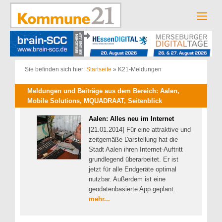
Zum
Inhalt
Men
springen
Sie befinden sich hier:
Startseite
»
K21-Meldungen
Meldungen und Beiträge aus dem Bereich: Aalen,
Mobile Solutions, MQUADRAAT, Seitenblick
Aalen: Alles neu im Internet
[21.01.2014] Für eine attraktive und
zeitgemäße Darstellung hat die
Stadt Aalen ihren Internet-Auftritt
grundlegend überarbeitet. Er ist
jetzt für alle Endgeräte optimal
nutzbar. Außerdem ist eine
geodatenbasierte App geplant.
mehr...