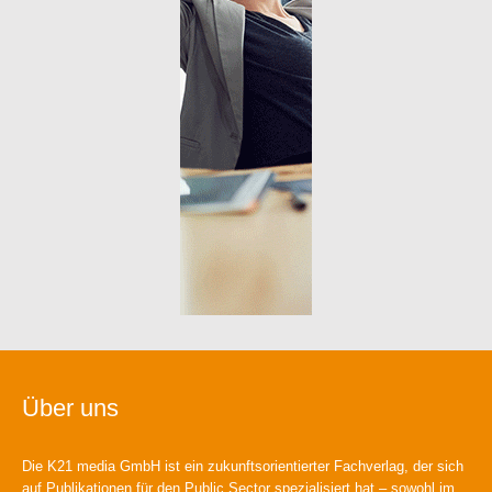
Über uns
Die K21 media GmbH ist ein zukunftsorientierter Fachverlag, der sich
auf Publikationen für den Public Sector spezialisiert hat – sowohl im