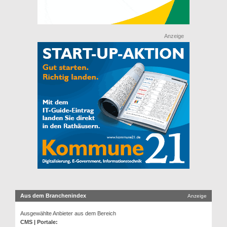
Anzeige
Aus dem Branchenindex
Anzeige
Ausgewählte Anbieter aus dem Bereich
CMS | Portale: