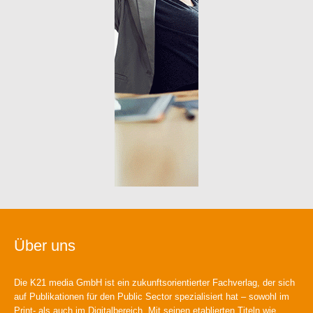
Über uns
Die K21 media GmbH ist ein zukunftsorientierter Fachverlag, der sich
auf Publikationen für den Public Sector spezialisiert hat – sowohl im
Print- als auch im Digitalbereich. Mit seinen etablierten Titeln wie