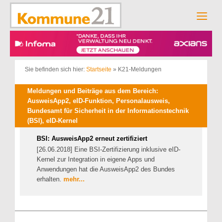
Zum
Inhalt
Men
springen
Sie befinden sich hier:
Startseite
»
K21-Meldungen
Meldungen und Beiträge aus dem Bereich:
AusweisApp2, eID-Funktion, Personalausweis,
Bundesamt für Sicherheit in der Informationstechnik
(BSI), eID-Kernel
BSI: AusweisApp2 erneut zertifiziert
[26.06.2018] Eine BSI-Zertifizierung inklusive eID-
Kernel zur Integration in eigene Apps und
Anwendungen hat die AusweisApp2 des Bundes
erhalten.
mehr...