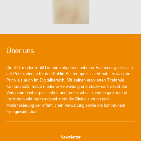
Über uns
Die K21 media GmbH ist ein zukunftsorientierter Fachverlag, der sich
auf Publikationen für den Public Sector spezialisiert hat – sowohl im
Print- als auch im Digitalbereich. Mit seinen etablierten Titeln wie
Kommune21, move moderne verwaltung und stadt+werk deckt der
Verlag ein breites politisches und technisches Themenspektrum ab.
Im Mittelpunkt stehen dabei stets die Digitalisierung und
Modernisierung der öffentlichen Verwaltung sowie die kommunale
Energiewirtschaft.
Newsletter