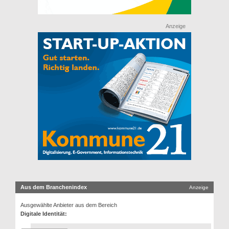
Anzeige
Aus dem Branchenindex
Anzeige
Ausgewählte Anbieter aus dem Bereich
Digitale Identität: