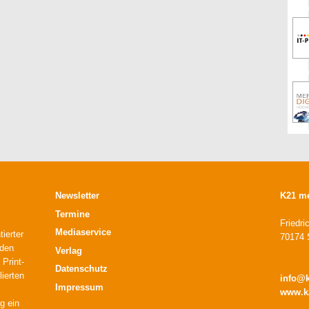
Newsletter
K21 m
Termine
Friedri
Mediaservice
ierter
70174 S
 den
Verlag
 Print-
Datenschutz
lierten
info@
Impressum
www.k
g ein