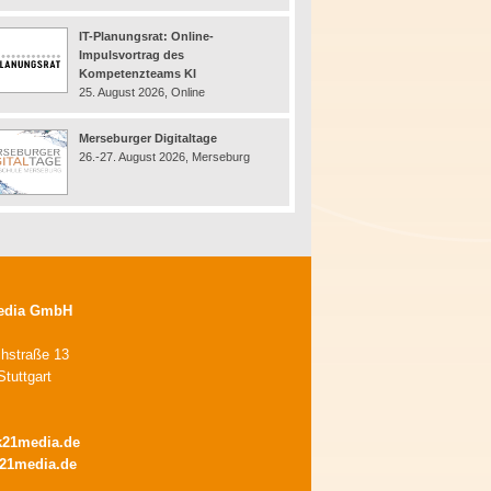
IT-Planungsrat: Online-
Impulsvortrag des
Kompetenzteams KI
25. August 2026, Online
Merseburger Digitaltage
26.-27. August 2026, Merseburg
edia GmbH
chstraße 13
tuttgart
k21media.de
21media.de