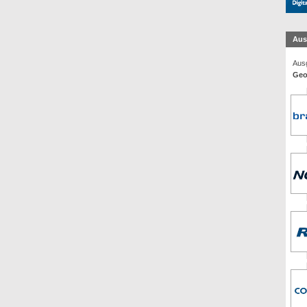
Aus
Ausg
Geo