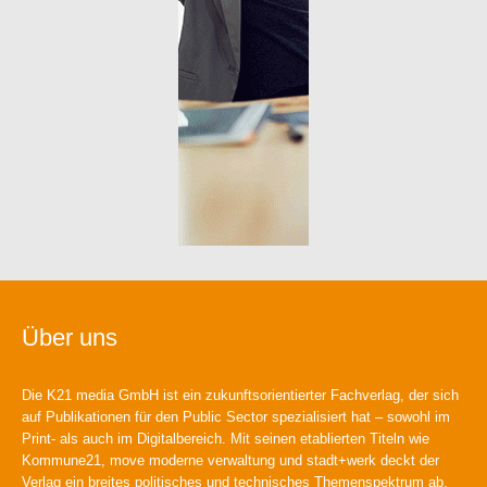
Über uns
Die K21 media GmbH ist ein zukunftsorientierter Fachverlag, der sich
auf Publikationen für den Public Sector spezialisiert hat – sowohl im
Print- als auch im Digitalbereich. Mit seinen etablierten Titeln wie
Kommune21, move moderne verwaltung und stadt+werk deckt der
Verlag ein breites politisches und technisches Themenspektrum ab.