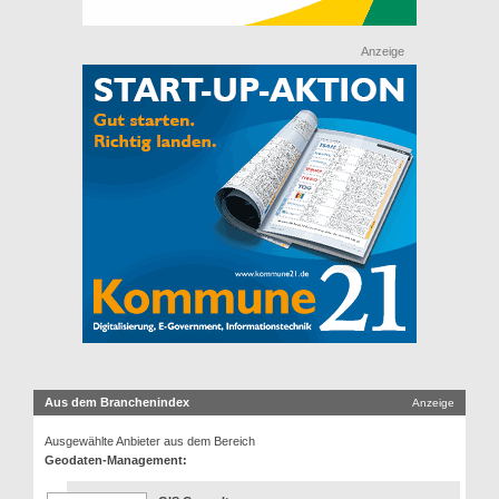
Anzeige
Aus dem Branchenindex
Anzeige
Ausgewählte Anbieter aus dem Bereich
Geodaten-Management: