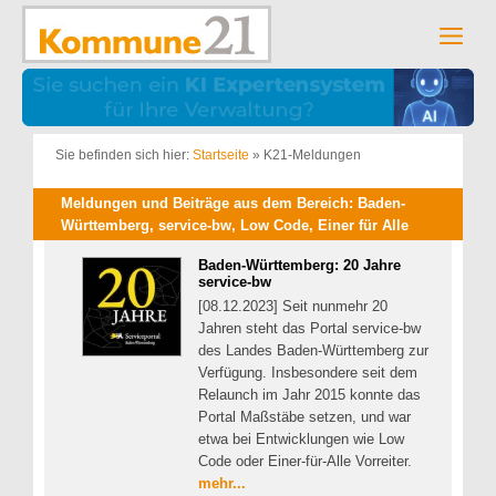
Zum
Inhalt
Men
springen
Sie befinden sich hier:
Startseite
»
K21-Meldungen
Meldungen und Beiträge aus dem Bereich: Baden-
Württemberg, service-bw, Low Code, Einer für Alle
Baden-Württemberg: 20 Jahre
service-bw
[08.12.2023] Seit nunmehr 20
Jahren steht das Portal service-bw
des Landes Baden-Württemberg zur
Verfügung. Insbesondere seit dem
Relaunch im Jahr 2015 konnte das
Portal Maßstäbe setzen, und war
etwa bei Entwicklungen wie Low
Code oder Einer-für-Alle Vorreiter.
mehr...