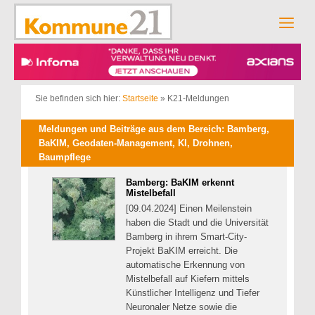
Zum
Inhalt
Men
springen
Sie befinden sich hier:
Startseite
»
K21-Meldungen
Meldungen und Beiträge aus dem Bereich: Bamberg,
BaKIM, Geodaten-Management, KI, Drohnen,
Baumpflege
Bamberg: BaKIM erkennt
Mistelbefall
[09.04.2024] Einen Meilenstein
haben die Stadt und die Universität
Bamberg in ihrem Smart-City-
Projekt BaKIM erreicht. Die
automatische Erkennung von
Mistelbefall auf Kiefern mittels
Künstlicher Intelligenz und Tiefer
Neuronaler Netze sowie die