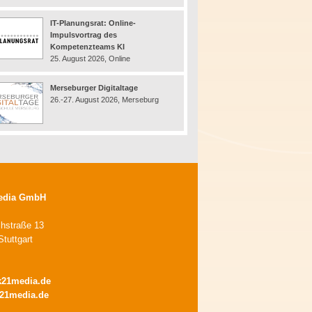
IT-Planungsrat: Online-
Impulsvortrag des
Kompetenzteams KI
25. August 2026, Online
Merseburger Digitaltage
26.-27. August 2026, Merseburg
edia GmbH
chstraße 13
tuttgart
k21media.de
21media.de