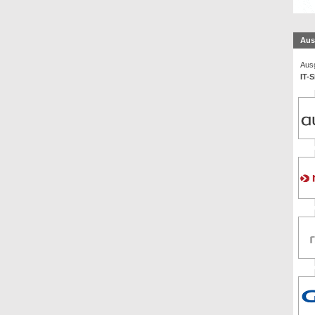
Aus
Ausg
IT-S