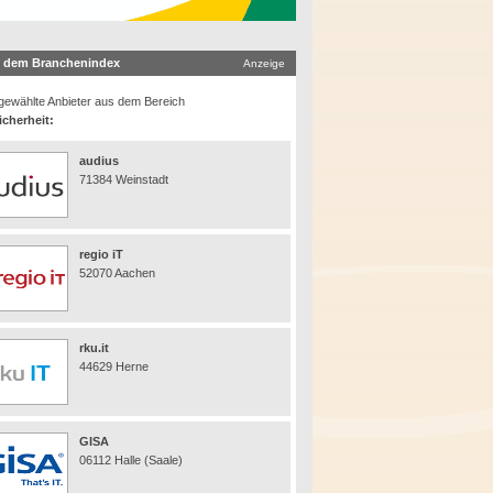
 dem Branchenindex
Anzeige
ewählte Anbieter aus dem Bereich
icherheit:
audius
71384 Weinstadt
regio iT
52070 Aachen
rku.it
44629 Herne
GISA
06112 Halle (Saale)