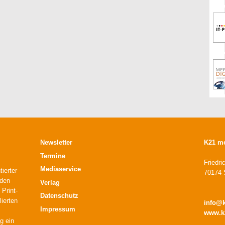
Newsletter
K21 m
Termine
Friedri
Mediaservice
ierter
70174 S
 den
Verlag
 Print-
Datenschutz
lierten
info@
Impressum
www.k
g ein