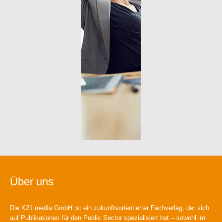
Über uns
Die K21 media GmbH ist ein zukunftsorientierter Fachverlag, der sich
auf Publikationen für den Public Sector spezialisiert hat – sowohl im