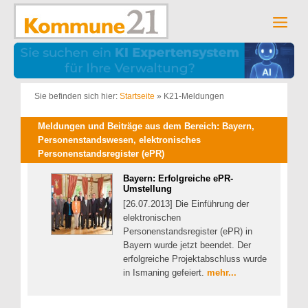
Zum
Inhalt
Men
springen
Sie befinden sich hier:
Startseite
»
K21-Meldungen
Meldungen und Beiträge aus dem Bereich: Bayern,
Personenstandswesen, elektronisches
Personenstandsregister (ePR)
Bayern: Erfolgreiche ePR-
Umstellung
[26.07.2013] Die Einführung der
elektronischen
Personenstandsregister (ePR) in
Bayern wurde jetzt beendet. Der
erfolgreiche Projektabschluss wurde
in Ismaning gefeiert.
mehr...