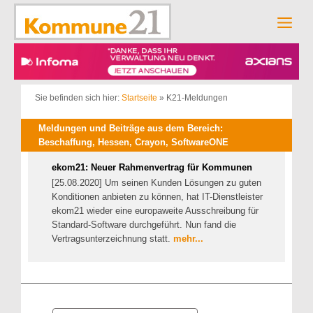
Zum
Inhalt
Men
springen
Sie befinden sich hier:
Startseite
»
K21-Meldungen
Meldungen und Beiträge aus dem Bereich:
Beschaffung, Hessen, Crayon, SoftwareONE
ekom21: Neuer Rahmenvertrag für Kommunen
[25.08.2020] Um seinen Kunden Lösungen zu guten
Konditionen anbieten zu können, hat IT-Dienstleister
ekom21 wieder eine europaweite Ausschreibung für
Standard-Software durchgeführt. Nun fand die
Vertragsunterzeichnung statt.
mehr...