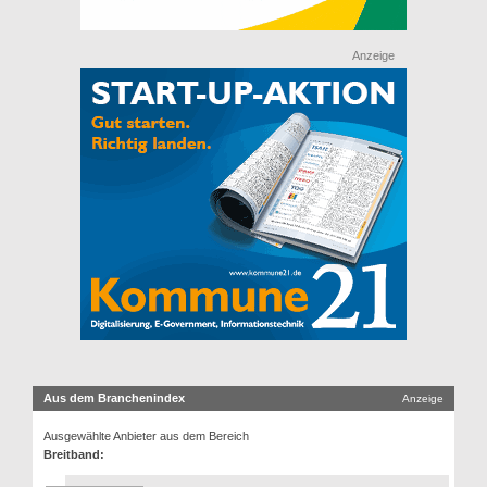
Anzeige
Aus dem Branchenindex
Anzeige
Ausgewählte Anbieter aus dem Bereich
Breitband: