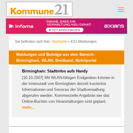
Zum
Inhalt
Men
springen
Sie befinden sich hier:
Startseite
»
K21-Meldungen
Meldungen und Beiträge aus dem Bereich:
Birmingham, WLAN, Breitband, Mobilportal
Birmingham: Stadtinfos aufs Handy
[10.10.2007] Mit WLAN-fähigen Endgeräten können in
der Innenstadt von Birmingham derzeit kostenlos
Informationen und Services der Stadtverwaltung
abgerufen werden. Kommerzielle Angebote wie das
Online-Buchen von Veranstaltungen sind geplant.
mehr...