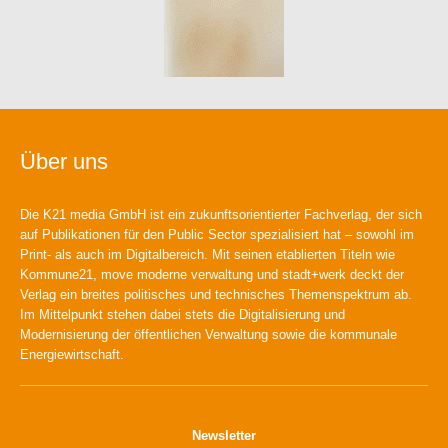
Über uns
Die K21 media GmbH ist ein zukunftsorientierter Fachverlag, der sich
auf Publikationen für den Public Sector spezialisiert hat – sowohl im
Print- als auch im Digitalbereich. Mit seinen etablierten Titeln wie
Kommune21, move moderne verwaltung und stadt+werk deckt der
Verlag ein breites politisches und technisches Themenspektrum ab.
Im Mittelpunkt stehen dabei stets die Digitalisierung und
Modernisierung der öffentlichen Verwaltung sowie die kommunale
Energiewirtschaft.
Newsletter