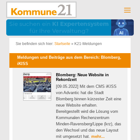
Zum
Inhalt
Men
springen
Sie befinden sich hier:
Startseite
»
K21-Meldungen
Meldungen und Beiträge aus dem Bereich: Blomberg,
iKISS
Blomberg: Neue Website in
Rekordzeit
[09.05.2022] Mit dem CMS iKISS
von Advantic hat die Stadt
Blomberg binnen kürzester Zeit eine
neue Website erhalten.
Bereitgestellt wird die Lösung vom
Kommunalen Rechenzentrum
Minden-Ravensberg/Lippe (krz), das
den Wechsel und das neue Layout
mit umgesetzt hat.
mehr...