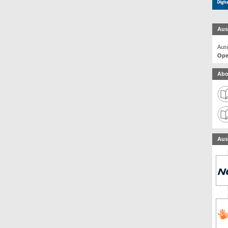
Aus
Ausg
Ope
Abo
Aus