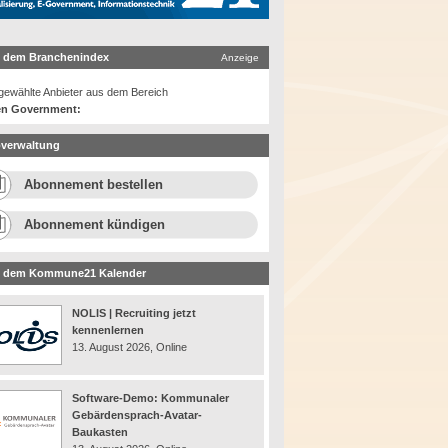
 dem Branchenindex
Anzeige
ewählte Anbieter aus dem Bereich
n Government:
verwaltung
Abonnement bestellen
Abonnement kündigen
 dem Kommune21 Kalender
NOLIS | Recruiting jetzt
kennenlernen
13. August 2026, Online
Software-Demo: Kommunaler
Gebärdensprach-Avatar-
Baukasten