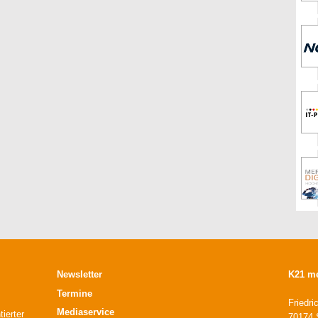
Newsletter
K21 m
Termine
Friedri
Mediaservice
ierter
70174 S