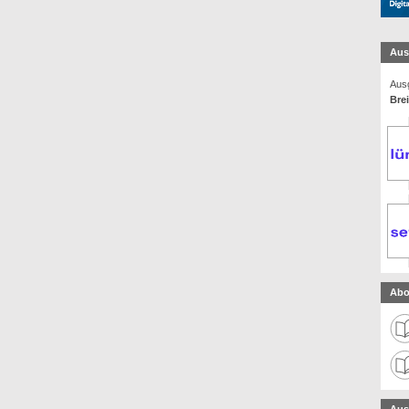
Aus
Ausg
Bre
Abo