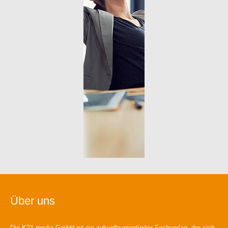
Über uns
Die K21 media GmbH ist ein zukunftsorientierter Fachverlag, der sich