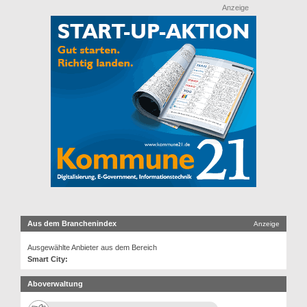
Anzeige
Aus dem Branchenindex
Anzeige
Ausgewählte Anbieter aus dem Bereich
Smart City:
Aboverwaltung