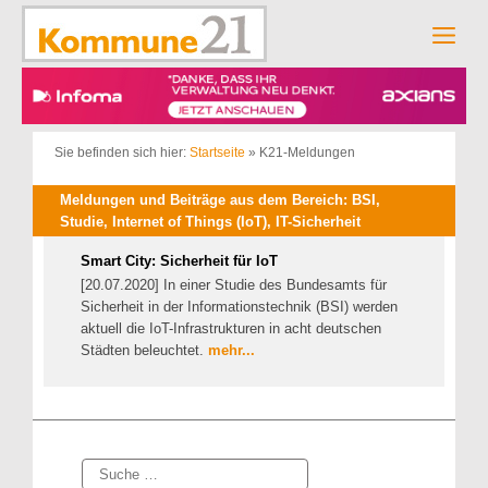
Zum
Inhalt
Men
springen
Sie befinden sich hier:
Startseite
»
K21-Meldungen
Meldungen und Beiträge aus dem Bereich: BSI,
Studie, Internet of Things (IoT), IT-Sicherheit
Smart City: Sicherheit für IoT
[20.07.2020] In einer Studie des Bundesamts für
Sicherheit in der Informationstechnik (BSI) werden
aktuell die IoT-Infrastrukturen in acht deutschen
Städten beleuchtet.
mehr...
Suche