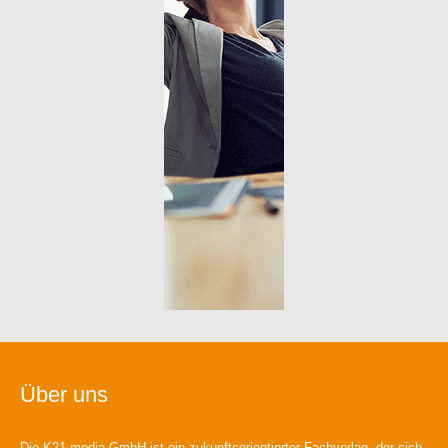
Über uns
Die K21 media GmbH ist ein zukunftsorientierter Fachverlag, der sich