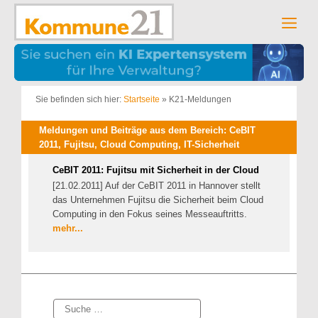
Zum
Inhalt
Men
springen
Sie befinden sich hier:
Startseite
»
K21-Meldungen
Meldungen und Beiträge aus dem Bereich: CeBIT
2011, Fujitsu, Cloud Computing, IT-Sicherheit
CeBIT 2011: Fujitsu mit Sicherheit in der Cloud
[21.02.2011] Auf der CeBIT 2011 in Hannover stellt
das Unternehmen Fujitsu die Sicherheit beim Cloud
Computing in den Fokus seines Messeauftritts.
mehr...
Suche