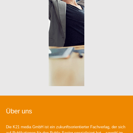
Über uns
Die K21 media GmbH ist ein zukunftsorientierter Fachverlag, der sich
auf Publikationen für den Public Sector spezialisiert hat – sowohl im