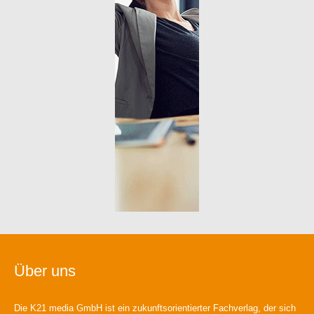
Über uns
Die K21 media GmbH ist ein zukunftsorientierter Fachverlag, der sich