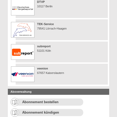
DTVP
10117 Berlin
TEK-Service
79541 Lörrach-Haagen
subreport
51101 Köln
veenion
67657 Kaiserslautern
Aboverwaltung
Abonnement bestellen
Abonnement kündigen