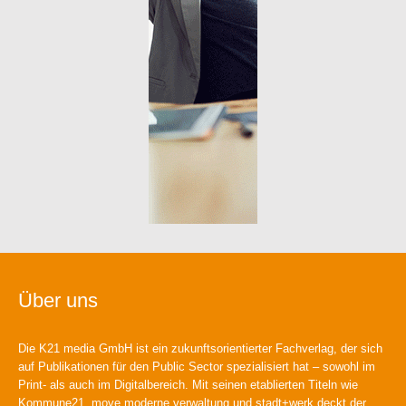
Über uns
Die K21 media GmbH ist ein zukunftsorientierter Fachverlag, der sich
auf Publikationen für den Public Sector spezialisiert hat – sowohl im
Print- als auch im Digitalbereich. Mit seinen etablierten Titeln wie
Kommune21, move moderne verwaltung und stadt+werk deckt der