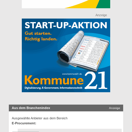
Anzeige
Aus dem Branchenindex
Anzeige
Ausgewählte Anbieter aus dem Bereich
E-Procurement: