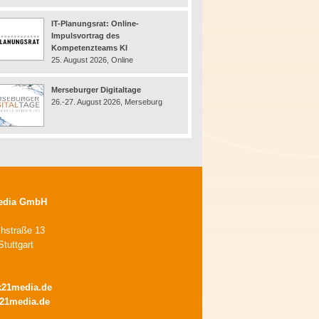
IT-Planungsrat: Online-
Impulsvortrag des
Kompetenzteams KI
25. August 2026, Online
Merseburger Digitaltage
26.-27. August 2026, Merseburg
edia GmbH
chstraße 13
tuttgart
k21media.de
21media.de