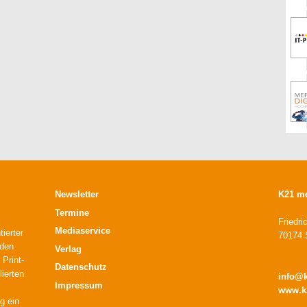
Newsletter
K21 m
Termine
Friedri
Mediaservice
ierter
70174 S
 den
Verlag
 Print-
Datenschutz
lierten
info@
Impressum
www.k
g ein