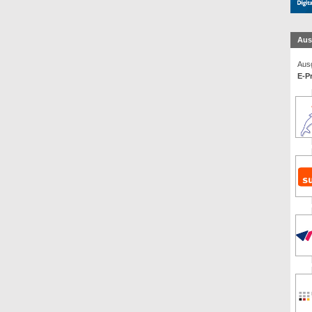
Aus
Ausg
E-P