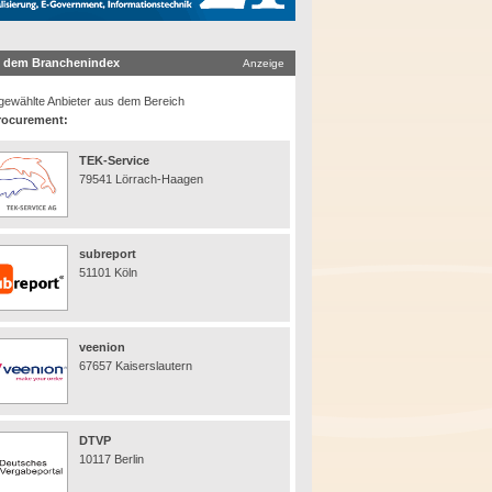
 dem Branchenindex
Anzeige
ewählte Anbieter aus dem Bereich
rocurement:
TEK-Service
79541 Lörrach-Haagen
subreport
51101 Köln
veenion
67657 Kaiserslautern
DTVP
10117 Berlin