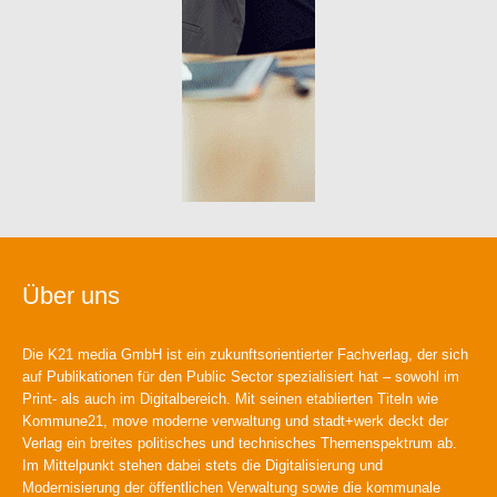
Über uns
Die K21 media GmbH ist ein zukunftsorientierter Fachverlag, der sich
auf Publikationen für den Public Sector spezialisiert hat – sowohl im
Print- als auch im Digitalbereich. Mit seinen etablierten Titeln wie
Kommune21, move moderne verwaltung und stadt+werk deckt der
Verlag ein breites politisches und technisches Themenspektrum ab.
Im Mittelpunkt stehen dabei stets die Digitalisierung und
Modernisierung der öffentlichen Verwaltung sowie die kommunale