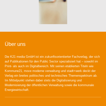
Über uns
Die K21 media GmbH ist ein zukunftsorientierter Fachverlag, der sich
auf Publikationen für den Public Sector spezialisiert hat – sowohl im
Print- als auch im Digitalbereich. Mit seinen etablierten Titeln wie
Kommune21, move moderne verwaltung und stadt+werk deckt der
Verlag ein breites politisches und technisches Themenspektrum ab.
Im Mittelpunkt stehen dabei stets die Digitalisierung und
Modernisierung der öffentlichen Verwaltung sowie die kommunale
Energiewirtschaft.