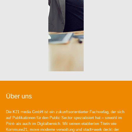
Über uns
Die K21 media GmbH ist ein zukunftsorientierter Fachverlag, der sich
auf Publikationen für den Public Sector spezialisiert hat – sowohl im
Print- als auch im Digitalbereich. Mit seinen etablierten Titeln wie
Kommune21, move moderne verwaltung und stadt+werk deckt der