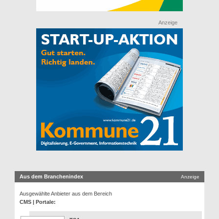
Anzeige
Aus dem Branchenindex
Anzeige
Ausgewählte Anbieter aus dem Bereich
CMS | Portale: