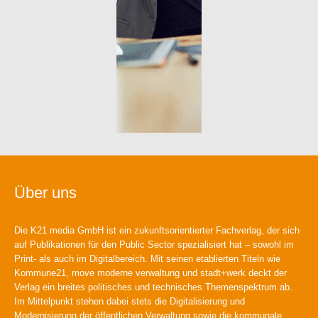
Über uns
Die K21 media GmbH ist ein zukunftsorientierter Fachverlag, der sich
auf Publikationen für den Public Sector spezialisiert hat – sowohl im
Print- als auch im Digitalbereich. Mit seinen etablierten Titeln wie
Kommune21, move moderne verwaltung und stadt+werk deckt der
Verlag ein breites politisches und technisches Themenspektrum ab.
Im Mittelpunkt stehen dabei stets die Digitalisierung und
Modernisierung der öffentlichen Verwaltung sowie die kommunale