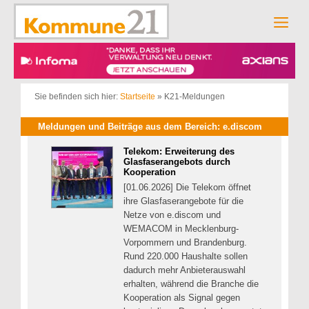
Zum
Inhalt
Men
springen
Sie befinden sich hier:
Startseite
»
K21-Meldungen
Meldungen und Beiträge aus dem Bereich: e.discom
Telekom: Erweiterung des
Glasfaserangebots durch
Kooperation
[01.06.2026] Die Telekom öffnet
ihre Glasfaserangebote für die
Netze von e.discom und
WEMACOM in Mecklenburg-
Vorpommern und Brandenburg.
Rund 220.000 Haushalte sollen
dadurch mehr Anbieterauswahl
erhalten, während die Branche die
Kooperation als Signal gegen