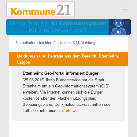
Zum
Inhalt
Men
springen
Sie befinden sich hier:
Startseite
»
K21-Meldungen
Meldungen und Beiträge aus dem Bereich: Ettenheim,
Caigos
Ettenheim: Geo-Portal informiert Bürger
[25.08.2016] Ihren Bürgerservice hat die Stadt
Ettenheim um ein Geo-Informationssystem (GIS)
erweitert. Via Internet können sich die Bürger
kostenlos über den Flächennutzungsplan,
Bebauungspläne, Denkmalschutzvorschriften oder
Luftbilder informieren.
mehr...