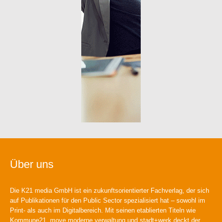
Über uns
Die K21 media GmbH ist ein zukunftsorientierter Fachverlag, der sich
auf Publikationen für den Public Sector spezialisiert hat – sowohl im
Print- als auch im Digitalbereich. Mit seinen etablierten Titeln wie
Kommune21, move moderne verwaltung und stadt+werk deckt der