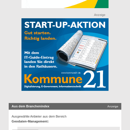
Anzeige
Aus dem Branchenindex
Anzeige
Ausgewählte Anbieter aus dem Bereich
Geodaten-Management: