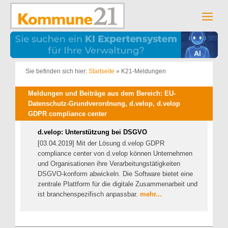
Zum
Inhalt
Men
springen
Sie befinden sich hier:
Startseite
»
K21-Meldungen
Meldungen und Beiträge aus dem Bereich: EU-
Datenschutz-Grundverordnung, d.velop, d.velop
GDPR compliance center
d.velop: Unterstützung bei DSGVO
[03.04.2019] Mit der Lösung d.velop GDPR
compliance center von d.velop können Unternehmen
und Organisationen ihre Verarbeitungstätigkeiten
DSGVO-konform abwickeln. Die Software bietet eine
zentrale Plattform für die digitale Zusammenarbeit und
ist branchenspezifisch anpassbar.
mehr...