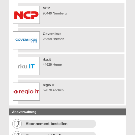
NCP
90449 Nürnberg
Governikus
28359 Bremen
rku.it
44629 Herne
regio iT
52070 Aachen
Aboverwaltung
Abonnement bestellen