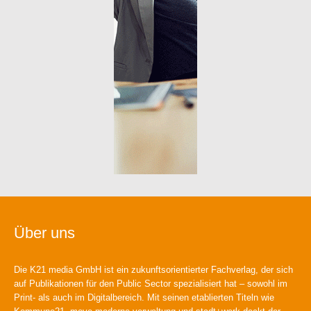
Über uns
Die K21 media GmbH ist ein zukunftsorientierter Fachverlag, der sich
auf Publikationen für den Public Sector spezialisiert hat – sowohl im
Print- als auch im Digitalbereich. Mit seinen etablierten Titeln wie