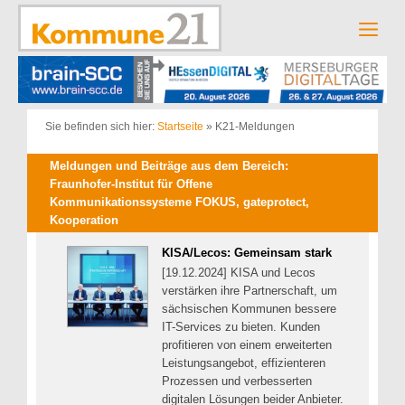
Zum
Inhalt
Men
springen
Sie befinden sich hier:
Startseite
»
K21-Meldungen
Meldungen und Beiträge aus dem Bereich:
Fraunhofer-Institut für Offene
Kommunikationssysteme FOKUS, gateprotect,
Kooperation
KISA/Lecos: Gemeinsam stark
[19.12.2024] KISA und Lecos
verstärken ihre Partnerschaft, um
sächsischen Kommunen bessere
IT-Services zu bieten. Kunden
profitieren von einem erweiterten
Leistungsangebot, effizienteren
Prozessen und verbesserten
digitalen Lösungen beider Anbieter.