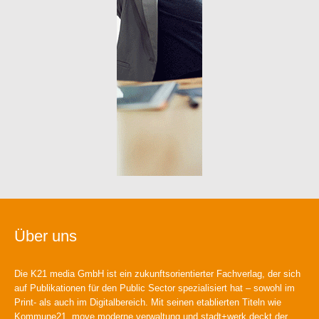
Über uns
Die K21 media GmbH ist ein zukunftsorientierter Fachverlag, der sich
auf Publikationen für den Public Sector spezialisiert hat – sowohl im
Print- als auch im Digitalbereich. Mit seinen etablierten Titeln wie
Kommune21, move moderne verwaltung und stadt+werk deckt der