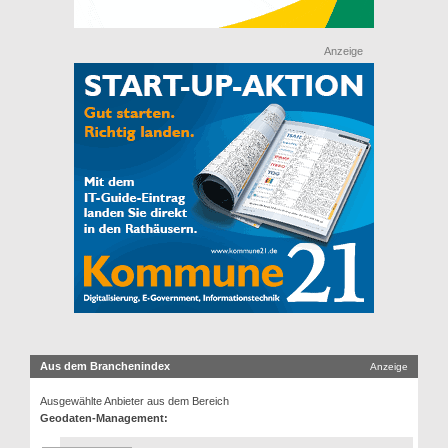
Anzeige
Aus dem Branchenindex
Anzeige
Ausgewählte Anbieter aus dem Bereich
Geodaten-Management: