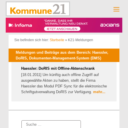
Zum
Inhalt
Men
springen
Sie befinden sich hier:
Startseite
»
K21-Meldungen
Meldungen und Beiträge aus dem Bereich: Haessler,
DoRIS, Dokumenten-Management-System (DMS)
Haessler: DoRIS mit Offline-Aktenschrank
[18.01.2011] Um künftig auch offline Zugriff auf
ausgewählte Akten zu haben, stellt die Firma
Haessler das Modul PDF Sync für die elektronische
Schriftgutverwaltung DoRIS zur Verfügung.
mehr...
Suche