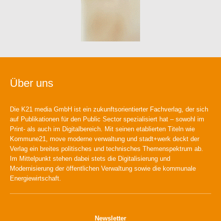
Über uns
Die K21 media GmbH ist ein zukunftsorientierter Fachverlag, der sich
auf Publikationen für den Public Sector spezialisiert hat – sowohl im
Print- als auch im Digitalbereich. Mit seinen etablierten Titeln wie
Kommune21, move moderne verwaltung und stadt+werk deckt der
Verlag ein breites politisches und technisches Themenspektrum ab.
Im Mittelpunkt stehen dabei stets die Digitalisierung und
Modernisierung der öffentlichen Verwaltung sowie die kommunale
Energiewirtschaft.
Newsletter