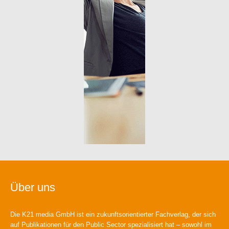
Über uns
Die K21 media GmbH ist ein zukunftsorientierter Fachverlag, der sich
auf Publikationen für den Public Sector spezialisiert hat – sowohl im