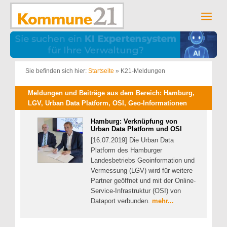
Zum
Inhalt
Men
springen
Sie befinden sich hier:
Startseite
»
K21-Meldungen
Meldungen und Beiträge aus dem Bereich: Hamburg,
LGV, Urban Data Platform, OSI, Geo-Informationen
Hamburg: Verknüpfung von
Urban Data Platform und OSI
[16.07.2019] Die Urban Data
Platform des Hamburger
Landesbetriebs Geoinformation und
Vermessung (LGV) wird für weitere
Partner geöffnet und mit der Online-
Service-Infrastruktur (OSI) von
Dataport verbunden.
mehr...