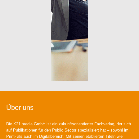
Über uns
Die K21 media GmbH ist ein zukunftsorientierter Fachverlag, der sich
auf Publikationen für den Public Sector spezialisiert hat – sowohl im
Print- als auch im Digitalbereich. Mit seinen etablierten Titeln wie