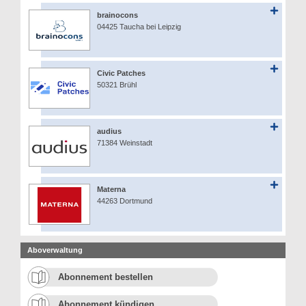
brainocons
04425 Taucha bei Leipzig
Civic Patches
50321 Brühl
audius
71384 Weinstadt
Materna
44263 Dortmund
Aboverwaltung
Abonnement bestellen
Abonnement kündigen