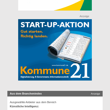
Anzeige
Aus dem Branchenindex
Anzeige
Ausgewählte Anbieter aus dem Bereich
Künstliche Intelligenz: