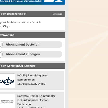
 dem Branchenindex
Anzeige
ewählte Anbieter aus dem Bereich
rt City:
verwaltung
Abonnement bestellen
Abonnement kündigen
 dem Kommune21 Kalender
NOLIS | Recruiting jetzt
kennenlernen
13. August 2026, Online
Software-Demo: Kommunaler
Gebärdensprach-Avatar-
Baukasten