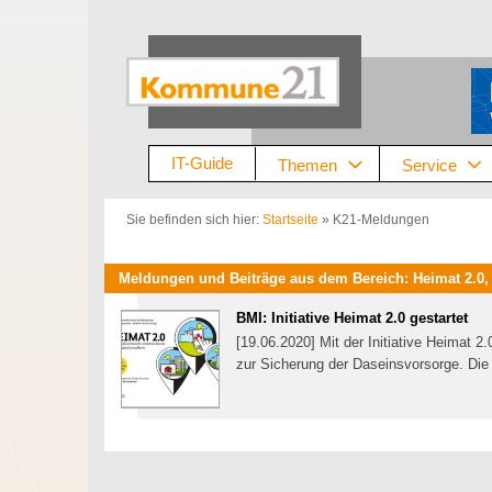
Zum
Inhalt
springen
IT-Guide
Themen
Service
Sie befinden sich hier:
Startseite
»
K21-Meldungen
Meldungen und Beiträge aus dem Bereich: Heimat 2.0
BMI: Initiative Heimat 2.0 gestartet
[19.06.2020] Mit der Initiative Heimat 
zur Sicherung der Daseinsvorsorge. Die 