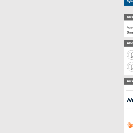
Aus
Ausg
Sma
Abo
Aus