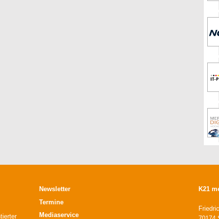
Newsletter
K21 m
Termine
Friedri
Mediaservice
ierter
70174 S