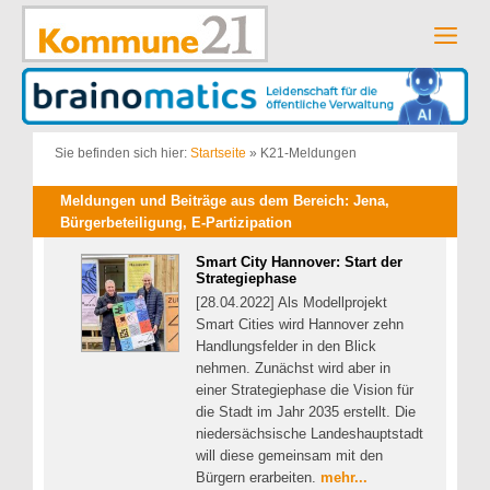
Zum
Inhalt
Men
springen
Sie befinden sich hier:
Startseite
»
K21-Meldungen
Meldungen und Beiträge aus dem Bereich: Jena,
Bürgerbeteiligung, E-Partizipation
Smart City Hannover: Start der
Strategiephase
[28.04.2022] Als Modellprojekt
Smart Cities wird Hannover zehn
Handlungsfelder in den Blick
nehmen. Zunächst wird aber in
einer Strategiephase die Vision für
die Stadt im Jahr 2035 erstellt. Die
niedersächsische Landeshauptstadt
will diese gemeinsam mit den
Bürgern erarbeiten.
mehr...