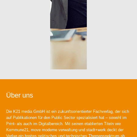
Über uns
Die K21 media GmbH ist ein zukunftsorientierter Fachverlag, der sich
auf Publikationen für den Public Sector spezialisiert hat – sowohl im
Print- als auch im Digitalbereich. Mit seinen etablierten Titeln wie
Kommune21, move moderne verwaltung und stadt+werk deckt der
Verlag ein breites politisches und technisches Themenspektrum ab.