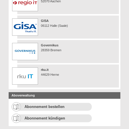
52070 Aachen
GISA
06112 Halle (Saale)
Governikus
28359 Bremen
rku.it
44629 Herne
Aboverwaltung
Abonnement bestellen
Abonnement kündigen