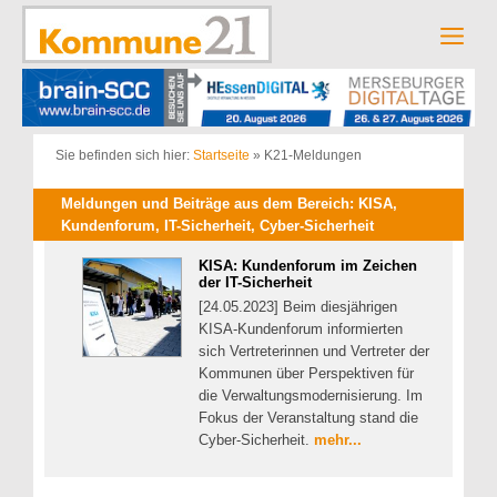
Zum
Inhalt
Men
springen
Sie befinden sich hier:
Startseite
»
K21-Meldungen
Meldungen und Beiträge aus dem Bereich: KISA,
Kundenforum, IT-Sicherheit, Cyber-Sicherheit
KISA: Kundenforum im Zeichen
der IT-Sicherheit
[24.05.2023] Beim diesjährigen
KISA-Kundenforum informierten
sich Vertreterinnen und Vertreter der
Kommunen über Perspektiven für
die Verwaltungsmodernisierung. Im
Fokus der Veranstaltung stand die
Cyber-Sicherheit.
mehr...