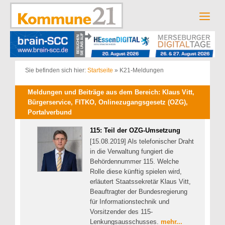
Zum
Inhalt
Men
springen
Sie befinden sich hier:
Startseite
»
K21-Meldungen
Meldungen und Beiträge aus dem Bereich: Klaus Vitt,
Bürgerservice, FITKO, Onlinezugangsgesetz (OZG),
Portalverbund
115: Teil der OZG-Umsetzung
[15.08.2019] Als telefonischer Draht
in die Verwaltung fungiert die
Behördennummer 115. Welche
Rolle diese künftig spielen wird,
erläutert Staatssekretär Klaus Vitt,
Beauftragter der Bundesregierung
für Informationstechnik und
Vorsitzender des 115-
Lenkungsausschusses.
mehr...