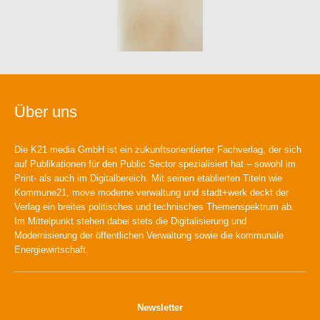
Über uns
Die K21 media GmbH ist ein zukunftsorientierter Fachverlag, der sich
auf Publikationen für den Public Sector spezialisiert hat – sowohl im
Print- als auch im Digitalbereich. Mit seinen etablierten Titeln wie
Kommune21, move moderne verwaltung und stadt+werk deckt der
Verlag ein breites politisches und technisches Themenspektrum ab.
Im Mittelpunkt stehen dabei stets die Digitalisierung und
Modernisierung der öffentlichen Verwaltung sowie die kommunale
Energiewirtschaft.
Newsletter