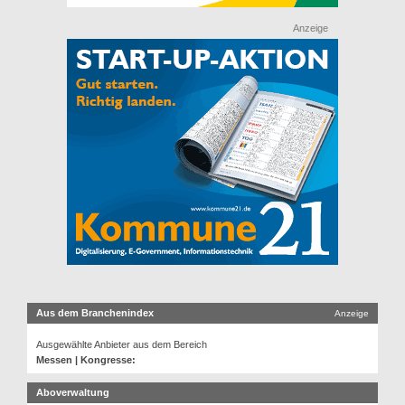
Anzeige
Aus dem Branchenindex
Anzeige
Ausgewählte Anbieter aus dem Bereich
Messen | Kongresse:
Aboverwaltung