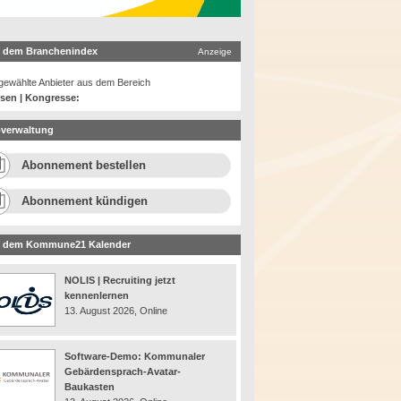
 dem Branchenindex
Anzeige
ewählte Anbieter aus dem Bereich
sen | Kongresse:
verwaltung
Abonnement bestellen
Abonnement kündigen
 dem Kommune21 Kalender
NOLIS | Recruiting jetzt
kennenlernen
13. August 2026, Online
Software-Demo: Kommunaler
Gebärdensprach-Avatar-
Baukasten