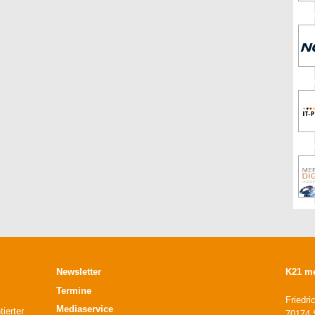
Newsletter
K21 m
Termine
Friedri
Mediaservice
ierter
70174 S