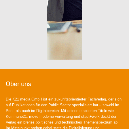
Über uns
Die K21 media GmbH ist ein zukunftsorientierter Fachverlag, der sich
auf Publikationen für den Public Sector spezialisiert hat – sowohl im
Print- als auch im Digitalbereich. Mit seinen etablierten Titeln wie
Kommune21, move moderne verwaltung und stadt+werk deckt der
Verlag ein breites politisches und technisches Themenspektrum ab.
Im Mittelpunkt stehen dabei stets die Digitalisierung und