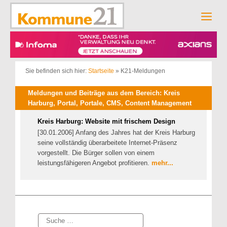
Zum
Inhalt
Men
springen
Sie befinden sich hier:
Startseite
»
K21-Meldungen
Meldungen und Beiträge aus dem Bereich: Kreis
Harburg, Portal, Portale, CMS, Content Management
Kreis Harburg: Website mit frischem Design
[30.01.2006] Anfang des Jahres hat der Kreis Harburg
seine vollständig überarbeitete Internet-Präsenz
vorgestellt. Die Bürger sollen von einem
leistungsfähigeren Angebot profitieren.
mehr...
Suche