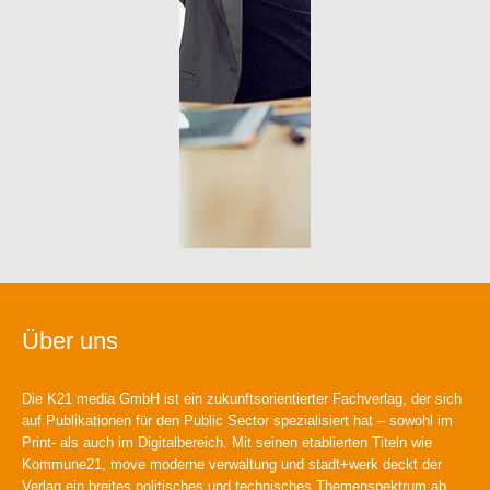
Über uns
Die K21 media GmbH ist ein zukunftsorientierter Fachverlag, der sich
auf Publikationen für den Public Sector spezialisiert hat – sowohl im
Print- als auch im Digitalbereich. Mit seinen etablierten Titeln wie
Kommune21, move moderne verwaltung und stadt+werk deckt der
Verlag ein breites politisches und technisches Themenspektrum ab.