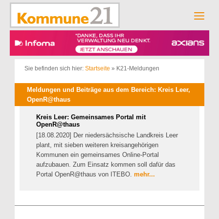
Zum
Inhalt
Men
springen
Sie befinden sich hier:
Startseite
»
K21-Meldungen
Meldungen und Beiträge aus dem Bereich: Kreis Leer,
OpenR@thaus
Kreis Leer: Gemeinsames Portal mit
OpenR@thaus
[18.08.2020] Der niedersächsische Landkreis Leer
plant, mit sieben weiteren kreisangehörigen
Kommunen ein gemeinsames Online-Portal
aufzubauen. Zum Einsatz kommen soll dafür das
Portal OpenR@thaus von ITEBO.
mehr...