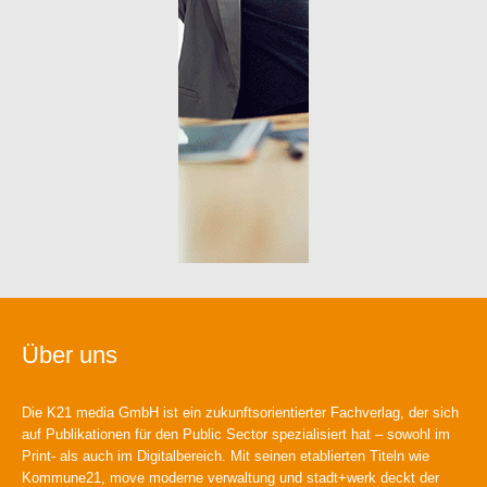
Über uns
Die K21 media GmbH ist ein zukunftsorientierter Fachverlag, der sich
auf Publikationen für den Public Sector spezialisiert hat – sowohl im
Print- als auch im Digitalbereich. Mit seinen etablierten Titeln wie
Kommune21, move moderne verwaltung und stadt+werk deckt der