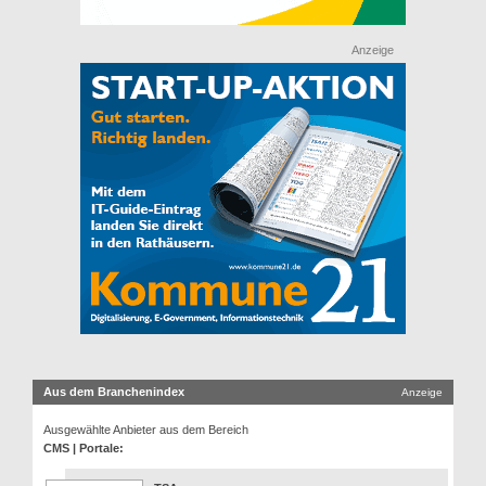
Anzeige
Aus dem Branchenindex
Anzeige
Ausgewählte Anbieter aus dem Bereich
CMS | Portale: