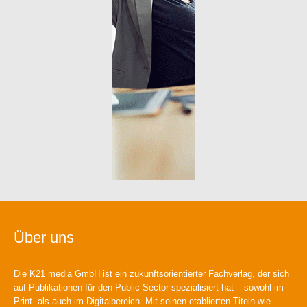
Über uns
Die K21 media GmbH ist ein zukunftsorientierter Fachverlag, der sich
auf Publikationen für den Public Sector spezialisiert hat – sowohl im
Print- als auch im Digitalbereich. Mit seinen etablierten Titeln wie