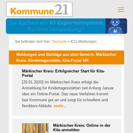
Zum
Inhalt
Men
springen
Sie befinden sich hier:
Startseite
»
K21-Meldungen
Meldungen und Beiträge aus dem Bereich: Märkischer
Kreis, Kindertagesstätte, Kita-Portal MK
Märkischer Kreis: Erfolgreicher Start für Kita-
Portal
[20.01.2020] Im Märkischen Kreis erfolgt die
Anmeldung für Kindertagesstätten seit Anfang Januar
über ein Online-Portal. Das neue Verfahren kommt
laut Kommune gut an und sorgt für schnellere und
flexiblere Abläufe.
mehr...
Märkischer Kreis: Online in der
Kita anmelden