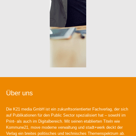
Über uns
Die K21 media GmbH ist ein zukunftsorientierter Fachverlag, der sich
auf Publikationen für den Public Sector spezialisiert hat – sowohl im
Print- als auch im Digitalbereich. Mit seinen etablierten Titeln wie
Kommune21, move moderne verwaltung und stadt+werk deckt der
Verlag ein breites politisches und technisches Themenspektrum ab.