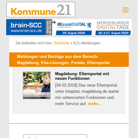
Zum
Inhalt
Men
springen
Sie befinden sich hier:
Startseite
»
K21-Meldungen
Meldungen und Beiträge aus dem Bereich:
Magdeburg, Kita-Lösungen, Portale, Elternportal
Magdeburg: Elternportal mit
neuen Funktionen
[04.03.2019] Das neue Elternportal
unter kitaplatz.magdeburg.de wartet
mit verbesserten Funktionen und
mehr Service auf.
mehr...
Suche