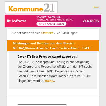
Zum
Inhalt
Men
springen
Sie befinden sich hier:
Startseite
»
K21-Meldungen
Meldungen und Beiträge aus dem Bereich:
MEDIA@Komm-Transfer, Best Practice Award , CeBIT
Green IT: Best Practice Award ausgelobt
[12.03.2012] Konzepte und Lösungen zur Steigerung
der Energie- und Ressourceneffizienz in der IKT sucht
das Netzwerk GreenIT-BB. Bewerbungen für den
GreenIT Best Practice Award können bis zum 13. Juli
eingereicht werden.
mehr...