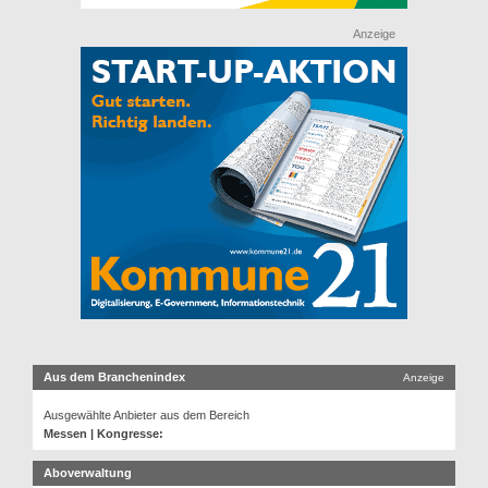
Anzeige
Aus dem Branchenindex
Anzeige
Ausgewählte Anbieter aus dem Bereich
Messen | Kongresse:
Aboverwaltung