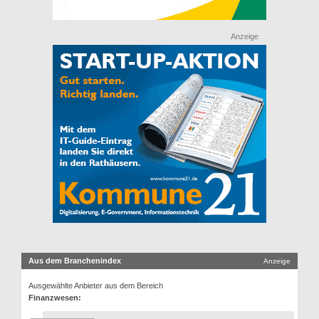
Anzeige
Aus dem Branchenindex
Anzeige
Ausgewählte Anbieter aus dem Bereich
Finanzwesen: