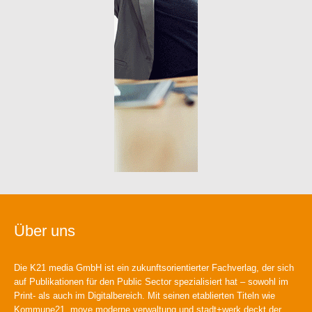
Über uns
Die K21 media GmbH ist ein zukunftsorientierter Fachverlag, der sich
auf Publikationen für den Public Sector spezialisiert hat – sowohl im
Print- als auch im Digitalbereich. Mit seinen etablierten Titeln wie
Kommune21, move moderne verwaltung und stadt+werk deckt der